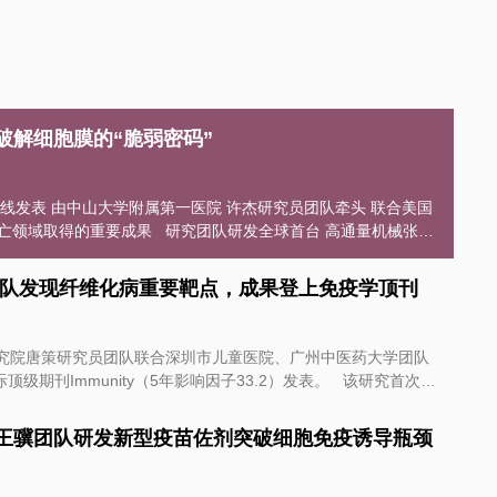
队破解细胞膜的“脆弱密码”
：
唐策团队发现纤维化病重要靶点，成果登上免疫学顶刊
586-025-
附属第一医院精准医学研究院许…
：
研究院唐策研究员团队联合深圳市儿童医院、广州中医药大学团队
Immunity（5年影响因子33.2）发表。 该研究首次证
从肠道转移到肺部的共生真菌，激活自身促纤维化的病理功能，
菌为靶点，治疗和预防纤维化性疾病提供了科学依据。 研究成
一院王骥团队研发新型疫苗佐剂突破细胞免疫诱导瓶颈
疾病，主要特征是肺组织
样重塑。其病理过程通常表现为肺间质成纤维细胞持续活化，大
：