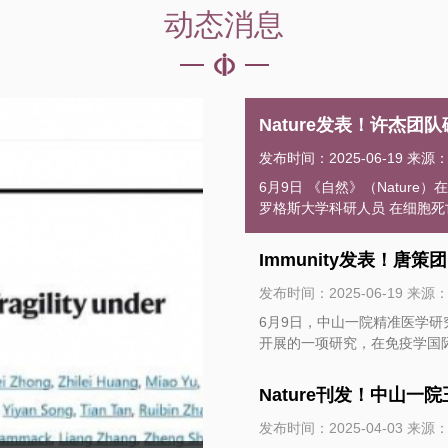
动态消息
Nature发表！许杰团
发布时间：2025-06-19
来源
6月9日 《自然》（Nature）在线发表 由中山大学附属第一医院 许杰研究员团队牵头 联合美国
罗格斯大学科研人员 在细胞死亡领域取得的重要成果 研究团队研发全球首台 高通量机械张力
刺激系统 通过大规模遗传筛选 鉴定了细胞死亡过程中 调控膜破裂的关键蛋白NINJ1 为控制脓
毒败血症 等系统性炎症反应中细胞死亡 引发的炎症因子风暴 提供了新靶点和新思路 研究成果
Immunity发表！
发表于国际顶尖学术期刊《自然》 论文链接：https://www.nature.com/articles/s41
09222-5 中山大学
发布时间：2025-06-19
来源
6月9日，中山一院精准医学
开展的一项研究，在免疫学国际顶级期刊
明，肺泡巨噬细胞会通过识别
为今后以固有免疫细胞和共生真
Nature刊发！中山
果发表于免疫学国际顶级期刊Immunity 肺纤维化是一种慢性进行性
结构被破坏，肺间质出现纤维
发布时间：2025-04-03
来源