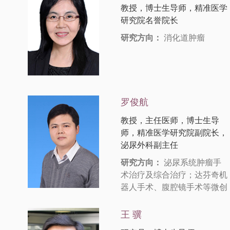
教授，博士生导师，精准医学
研究院名誉院长
研究方向：
消化道肿瘤
罗俊航
教授，主任医师，博士生导
师，精准医学研究院副院长，
泌尿外科副主任
研究方向：
泌尿系统肿瘤手
术治疗及综合治疗；达芬奇机
器人手术、腹腔镜手术等微创
手术；泌尿系肿瘤转移耐药的
分子预测与精准治疗的转化研
王 骥
究