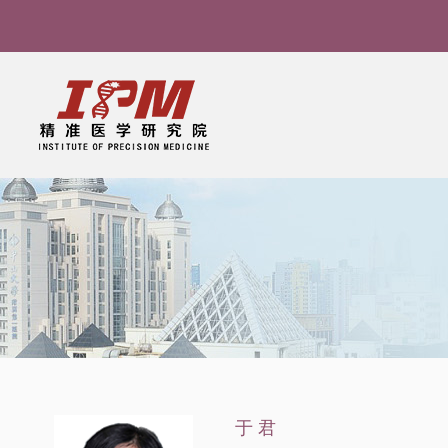
导
航
痕
迹
于 君